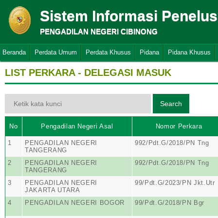
Sistem Informasi Penelu
PENGADILAN NEGERI CIBINONG
Beranda
Perdata Umum
Perdata Khusus
Pidana
Pidana Khusus
LIST PERKARA - DELEGASI MASUK
No
Pengadilan Negeri Asal
Nomor Perkara
1
PENGADILAN NEGERI
992/Pdt.G/2018/PN Tng
TANGERANG
2
PENGADILAN NEGERI
992/Pdt.G/2018/PN Tng
TANGERANG
3
PENGADILAN NEGERI
99/Pdt.G/2023/PN Jkt.Utr
JAKARTA UTARA
4
PENGADILAN NEGERI BOGOR
99/Pdt.G/2018/PN Bgr