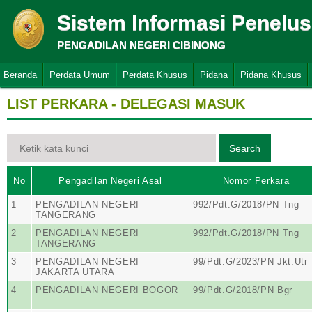
Sistem Informasi Penelu
PENGADILAN NEGERI CIBINONG
Beranda
Perdata Umum
Perdata Khusus
Pidana
Pidana Khusus
LIST PERKARA - DELEGASI MASUK
No
Pengadilan Negeri Asal
Nomor Perkara
1
PENGADILAN NEGERI
992/Pdt.G/2018/PN Tng
TANGERANG
2
PENGADILAN NEGERI
992/Pdt.G/2018/PN Tng
TANGERANG
3
PENGADILAN NEGERI
99/Pdt.G/2023/PN Jkt.Utr
JAKARTA UTARA
4
PENGADILAN NEGERI BOGOR
99/Pdt.G/2018/PN Bgr