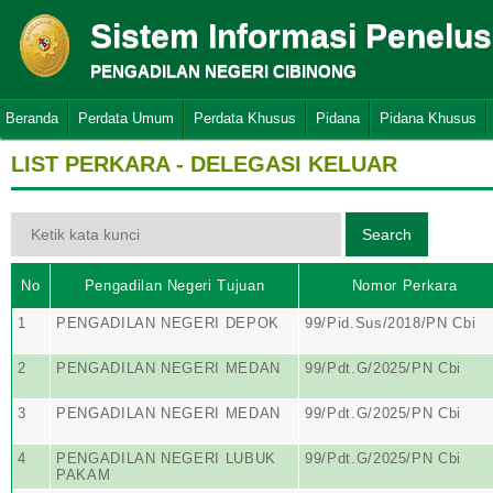
Sistem Informasi Penelu
PENGADILAN NEGERI CIBINONG
Beranda
Perdata Umum
Perdata Khusus
Pidana
Pidana Khusus
LIST PERKARA - DELEGASI KELUAR
No
Pengadilan Negeri Tujuan
Nomor Perkara
1
PENGADILAN NEGERI DEPOK
99/Pid.Sus/2018/PN Cbi
2
PENGADILAN NEGERI MEDAN
99/Pdt.G/2025/PN Cbi
3
PENGADILAN NEGERI MEDAN
99/Pdt.G/2025/PN Cbi
4
PENGADILAN NEGERI LUBUK
99/Pdt.G/2025/PN Cbi
PAKAM