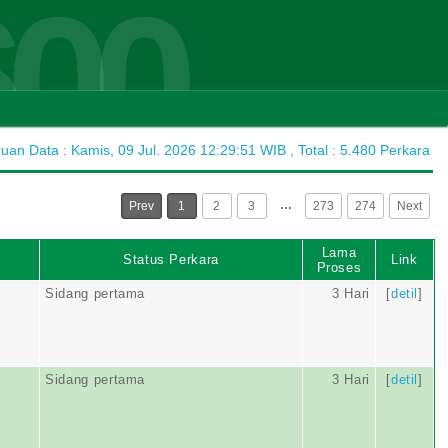
600
an Data : Kamis, 09 Jul. 2026 12:29:51 WIB , Total : 5.480 Perkara
…
Prev
1
2
3
273
274
Next
Lama
Status Perkara
Link
Proses
Sidang pertama
3 Hari
[
detil
]
Sidang pertama
3 Hari
[
detil
]