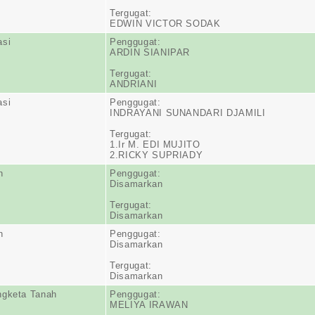
Tergugat:
EDWIN VICTOR SODAK
asi
Penggugat:
ARDIN SIANIPAR
Tergugat:
ANDRIANI
asi
Penggugat:
INDRAYANI SUNANDARI DJAMILI
Tergugat:
1.Ir M. EDI MUJITO
2.RICKY SUPRIADY
n
Penggugat:
Disamarkan
Tergugat:
Disamarkan
n
Penggugat:
Disamarkan
Tergugat:
Disamarkan
ngketa Tanah
Penggugat:
MELIYA IRAWAN