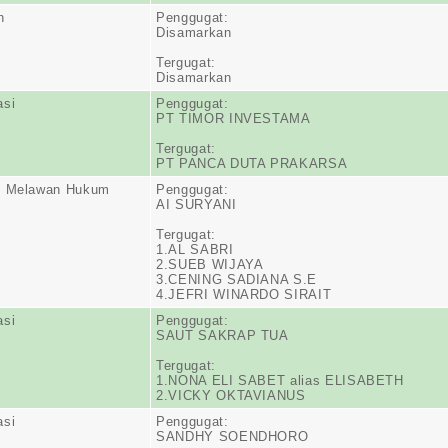
n
Penggugat:
Disamarkan
Tergugat:
Disamarkan
asi
Penggugat:
PT TIMOR INVESTAMA
Tergugat:
PT PANCA DUTA PRAKARSA
n Melawan Hukum
Penggugat:
AI SURYANI
Tergugat:
1.AL SABRI
2.SUEB WIJAYA
3.CENING SADIANA S.E
4.JEFRI WINARDO SIRAIT
asi
Penggugat:
SAUT SAKRAP TUA
Tergugat:
1.NONA ELI SABET alias ELISABETH
2.VICKY OKTAVIANUS
asi
Penggugat:
SANDHY SOENDHORO