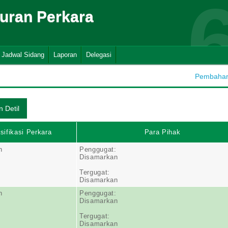
suran Perkara
Jadwal Sidang
Laporan
Delegasi
Pembaharu
sifikasi Perkara
Para Pihak
n
Penggugat:
Disamarkan
Tergugat:
Disamarkan
n
Penggugat:
Disamarkan
Tergugat:
Disamarkan