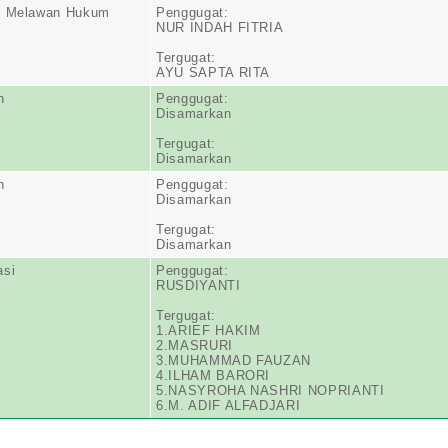
n Melawan Hukum
Penggugat:
NUR INDAH FITRIA
Tergugat:
AYU SAPTA RITA
n
Penggugat:
Disamarkan
Tergugat:
Disamarkan
n
Penggugat:
Disamarkan
Tergugat:
Disamarkan
asi
Penggugat:
RUSDIYANTI
Tergugat:
1.ARIEF HAKIM
2.MASRURI
3.MUHAMMAD FAUZAN
4.ILHAM BARORI
5.NASYROHA NASHRI NOPRIANTI
6.M. ADIF ALFADJARI