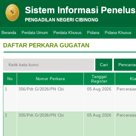
Sistem Informasi Penelu
PENGADILAN NEGERI CIBINONG
Beranda
Perdata Umum
Perdata Khusus
Pidana
Pidana Khusus
DAFTAR PERKARA GUGATAN
Tanggal
No
Nomor Perkara
Kla
Register
1
356/Pdt.G/2026/PN Cbi
05 Aug 2026
Perceraia
2
355/Pdt.G/2026/PN Cbi
05 Aug 2026
Perceraia