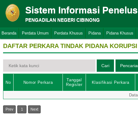
Sistem Informasi Penelu
PENGADILAN NEGERI CIBINONG
Beranda
Perdata Umum
Perdata Khusus
Pidana
Pidana Khusus
DAFTAR PERKARA TINDAK PIDANA KORUPSI
Tanggal
No
Nomor Perkara
Klasifikasi Perkara
Register
Data
Prev
1
Next