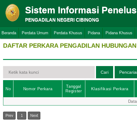
Sistem Informasi Penelu
PENGADILAN NEGERI CIBINONG
Beranda
Perdata Umum
Perdata Khusus
Pidana
Pidana Khusus
DAFTAR PERKARA PENGADILAN HUBUNGAN 
Tanggal
No
Nomor Perkara
Klasifikasi Perkara
Register
Data
Prev
1
Next