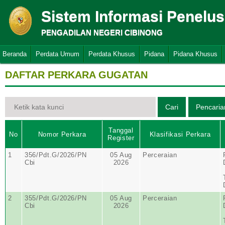
Sistem Informasi Penelu
PENGADILAN NEGERI CIBINONG
Beranda
Perdata Umum
Perdata Khusus
Pidana
Pidana Khusus
DAFTAR PERKARA GUGATAN
Tanggal
No
Nomor Perkara
Klasifikasi Perkara
Register
1
356/Pdt.G/2026/PN
05 Aug
Perceraian
Cbi
2026
2
355/Pdt.G/2026/PN
05 Aug
Perceraian
Cbi
2026