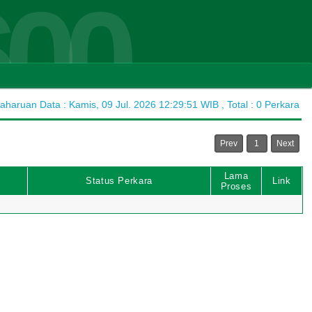
600
haruan Data : Kamis, 09 Jul. 2026 12:29:51 WIB , Total : 0 Perkara
Prev
1
Next
Lama
Status Perkara
Link
Proses