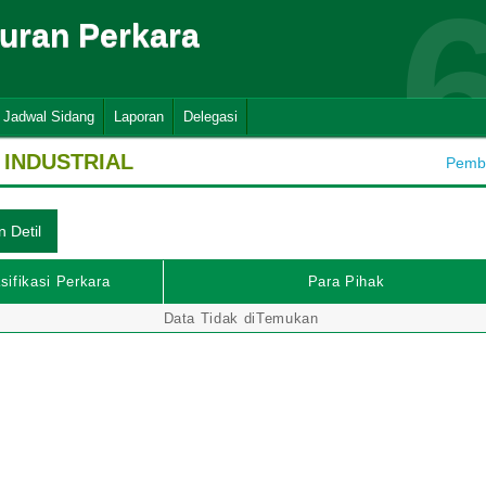
suran Perkara
Jadwal Sidang
Laporan
Delegasi
INDUSTRIAL
Pemba
sifikasi Perkara
Para Pihak
Data Tidak diTemukan