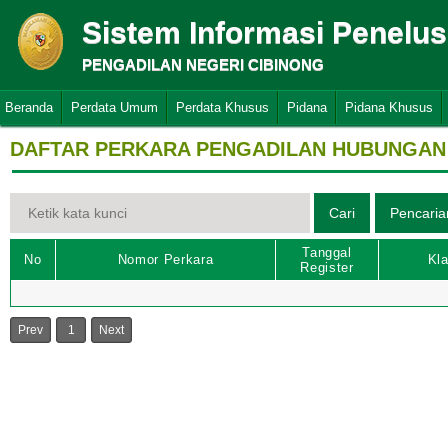
Sistem Informasi Penelu
PENGADILAN NEGERI CIBINONG
Beranda
Perdata Umum
Perdata Khusus
Pidana
Pidana Khusus
DAFTAR PERKARA PENGADILAN HUBUNGAN 
Tanggal
No
Nomor Perkara
Kla
Register
Prev
1
Next