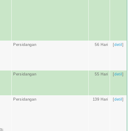
Persidangan
56 Hari
[
detil
]
Persidangan
55 Hari
[
detil
]
Persidangan
139 Hari
[
detil
]
Ri