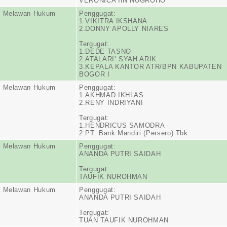
VERONICA IIN NUGROHO
n Melawan Hukum
Penggugat:
1.VIKITRA IKSHANA
2.DONNY APOLLY NIARES
Tergugat:
1.DEDE TASNO
2.ATALARI’ SYAH ARIK
3.KEPALA KANTOR ATR/BPN KABUPATEN
BOGOR I
n Melawan Hukum
Penggugat:
1.AKHMAD IKHLAS
2.RENY INDRIYANI
Tergugat:
1.HENDRICUS SAMODRA
2.PT. Bank Mandiri (Persero) Tbk.
n Melawan Hukum
Penggugat:
ANANDA PUTRI SAIDAH
Tergugat:
TAUFIK NUROHMAN
n Melawan Hukum
Penggugat:
ANANDA PUTRI SAIDAH
Tergugat:
TUAN TAUFIK NUROHMAN