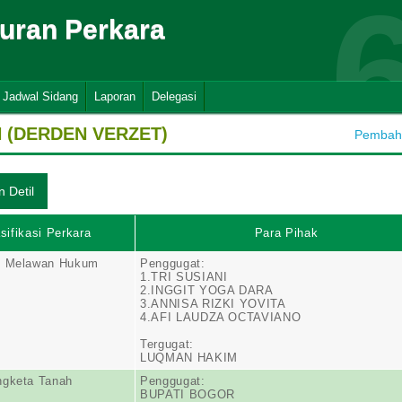
suran Perkara
Jadwal Sidang
Laporan
Delegasi
(DERDEN VERZET)
Pembahar
sifikasi Perkara
Para Pihak
n Melawan Hukum
Penggugat:
1.TRI SUSIANI
2.INGGIT YOGA DARA
3.ANNISA RIZKI YOVITA
4.AFI LAUDZA OCTAVIANO
Tergugat:
LUQMAN HAKIM
ngketa Tanah
Penggugat:
BUPATI BOGOR