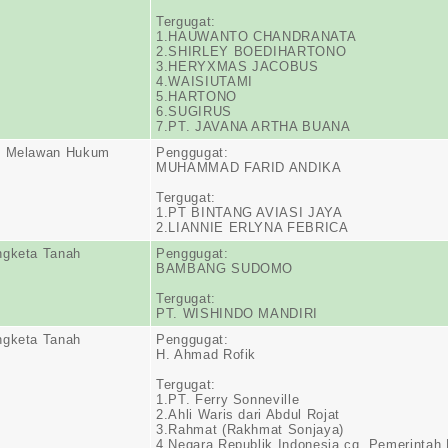
Tergugat:
1.HAUWANTO CHANDRANATA
2.SHIRLEY BOEDIHARTONO
3.HERYXMAS JACOBUS
4.WAISIUTAMI
5.HARTONO
6.SUGIRUS
7.PT. JAVANA ARTHA BUANA
n Melawan Hukum
Penggugat:
MUHAMMAD FARID ANDIKA
Tergugat:
1.PT BINTANG AVIASI JAYA
2.LIANNIE ERLYNA FEBRICA
ngketa Tanah
Penggugat:
BAMBANG SUDOMO
Tergugat:
PT. WISHINDO MANDIRI
ngketa Tanah
Penggugat:
H. Ahmad Rofik
Tergugat:
1.PT. Ferry Sonneville
2.Ahli Waris dari Abdul Rojat
3.Rahmat (Rakhmat Sonjaya)
4.Negara Republik Indonesia cq. Pemerintah 