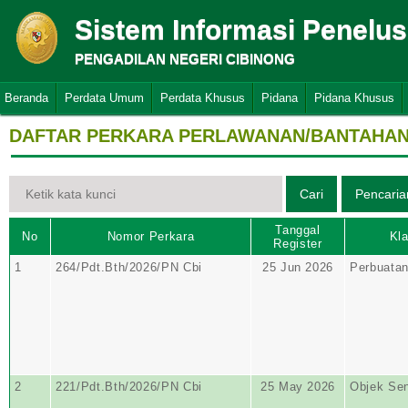
Sistem Informasi Penelu
PENGADILAN NEGERI CIBINONG
Beranda
Perdata Umum
Perdata Khusus
Pidana
Pidana Khusus
DAFTAR PERKARA PERLAWANAN/BANTAHAN 
Tanggal
No
Nomor Perkara
Kla
Register
1
264/Pdt.Bth/2026/PN Cbi
25 Jun 2026
Perbuata
2
221/Pdt.Bth/2026/PN Cbi
25 May 2026
Objek Se