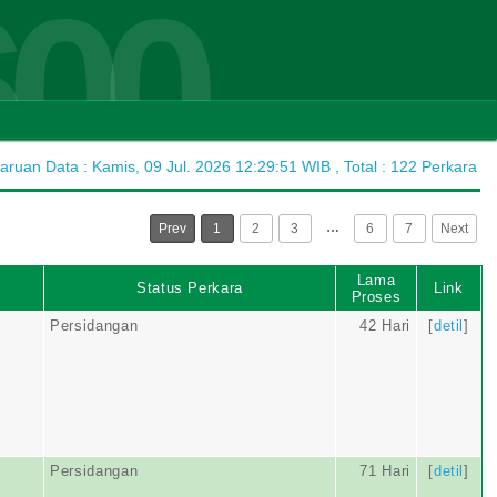
600
uan Data : Kamis, 09 Jul. 2026 12:29:51 WIB , Total : 122 Perkara
…
Prev
1
2
3
6
7
Next
Lama
Status Perkara
Link
Proses
Persidangan
42 Hari
[
detil
]
Persidangan
71 Hari
[
detil
]