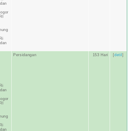
adan
Bogor
RI
nung
Ri
adan
Persidangan
153 Hari
[
detil
]
Ri
adan
Bogor
RI
nung
Ri
adan