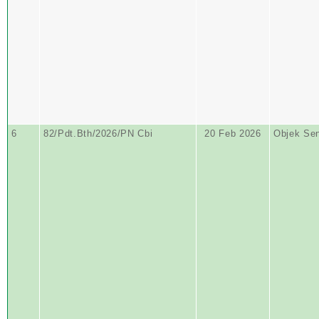
6
82/Pdt.Bth/2026/PN Cbi
20 Feb 2026
Objek Se