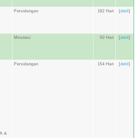
Persidangan
182 Hari
[
detil
]
Minutasi
50 Hari
[
detil
]
Persidangan
154 Hari
[
detil
]
A &