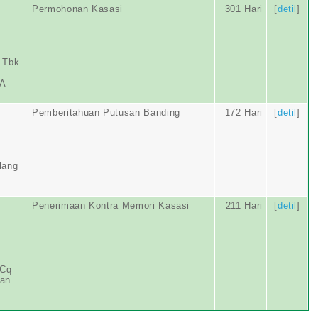
Permohonan Kasasi
301 Hari
[
detil
]
 Tbk.
RA
Pemberitahuan Putusan Banding
172 Hari
[
detil
]
lang
Penerimaan Kontra Memori Kasasi
211 Hari
[
detil
]
 Cq
dan