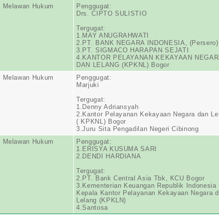
n Melawan Hukum
Penggugat:
Drs. CIPTO SULISTIO
Tergugat:
1.MAY ANUGRAHWATI
2.PT. BANK NEGARA INDONESIA, (Persero)
3.PT. SIGMACO HARAPAN SEJATI
4.KANTOR PELAYANAN KEKAYAAN NEGA
DAN LELANG (KPKNL) Bogor
n Melawan Hukum
Penggugat:
Marjuki
Tergugat:
1.Denny Adriansyah
2.Kantor Pelayanan Kekayaan Negara dan Le
( KPKNL) Bogor
3.Juru Sita Pengadilan Negeri Cibinong
n Melawan Hukum
Penggugat:
1.ERISYA KUSUMA SARI
2.DENDI HARDIANA
Tergugat:
2.PT. Bank Central Asia Tbk, KCU Bogor
3.Kementerian Keuangan Republik Indonesia
Kepala Kantor Pelayanan Kekayaan Negara 
Lelang (KPKLN)
4.Santosa