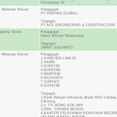
Pertanahan RI
n Melawan Hukum
Penggugat:
PT DAEHAN GLOBAL
Tergugat:
PT ACE ENGINEERING & CONSTRUCTION
ngketa Tanah
Penggugat:
Henry Wilsam Mbatemooy
Tergugat:
JIMMY SUGIARTO
n Melawan Hukum
Penggugat:
1.KUAD BIN LAMIJO
2.HARNI
3.SUPATMI
4.BUDIONO
5.MURYANI
6.MUJIANTO
7.SURYATI
8.SUYATMI
Tergugat:
1.Bank Rakyat Indonesia (Bank BRI) Cabang
Cibinong
2.Ir. FX WONG KOK MIN
3.DRA. YOHANA WIJAYA
4.KANTOR PELAYANAN KEKAYAAN NEGAR
LELANG (KPKNL) BOGOR