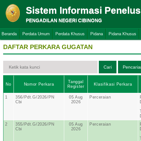
Sistem Informasi Penelu
PENGADILAN NEGERI CIBINONG
Beranda
Perdata Umum
Perdata Khusus
Pidana
Pidana Khusus
DAFTAR PERKARA GUGATAN
Tanggal
No
Nomor Perkara
Klasifikasi Perkara
Register
1
356/Pdt.G/2026/PN
05 Aug
Perceraian
Cbi
2026
2
355/Pdt.G/2026/PN
05 Aug
Perceraian
Cbi
2026