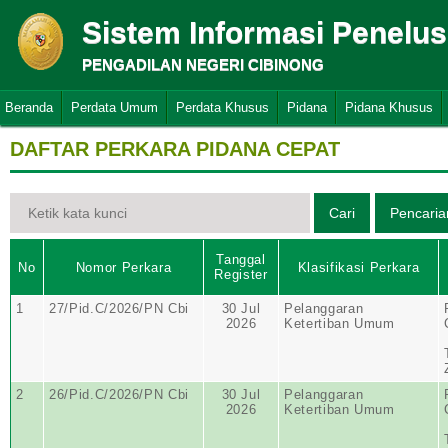
Sistem Informasi Penelu
PENGADILAN NEGERI CIBINONG
Beranda
Perdata Umum
Perdata Khusus
Pidana
Pidana Khusus
DAFTAR PERKARA PIDANA CEPAT
Tanggal
No
Nomor Perkara
Klasifikasi Perkara
Register
1
27/Pid.C/2026/PN Cbi
30 Jul
Pelanggaran
2026
Ketertiban Umum
2
26/Pid.C/2026/PN Cbi
30 Jul
Pelanggaran
2026
Ketertiban Umum