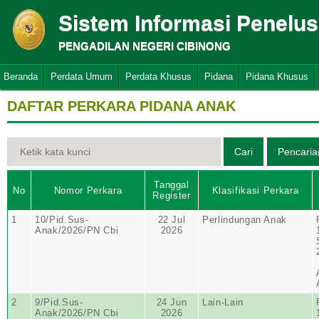
Sistem Informasi Penelu
PENGADILAN NEGERI CIBINONG
Beranda
Perdata Umum
Perdata Khusus
Pidana
Pidana Khusus
DAFTAR PERKARA PIDANA ANAK
Tanggal
No
Nomor Perkara
Klasifikasi Perkara
Register
1
10/Pid.Sus-
22 Jul
Perlindungan Anak
Anak/2026/PN Cbi
2026
2
9/Pid.Sus-
24 Jun
Lain-Lain
Anak/2026/PN Cbi
2026