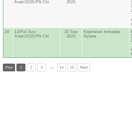
Anak/2025/PN Cbi
2025
20
13/Pid.Sus-
25 Sep
Kejahatan terhadap
Anak/2025/PN Cbi
2025
Nyawa
…
Prev
1
2
3
14
15
Next