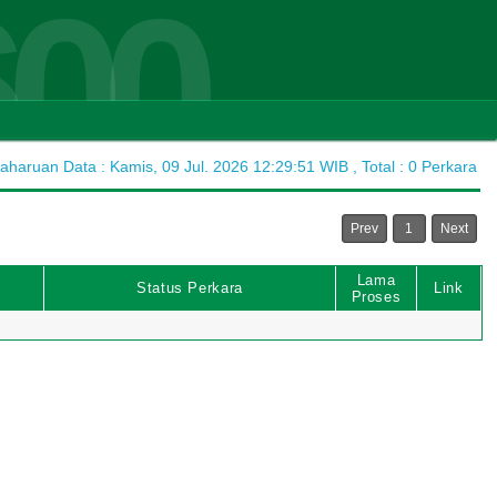
600
haruan Data : Kamis, 09 Jul. 2026 12:29:51 WIB , Total : 0 Perkara
Prev
1
Next
Lama
Status Perkara
Link
Proses