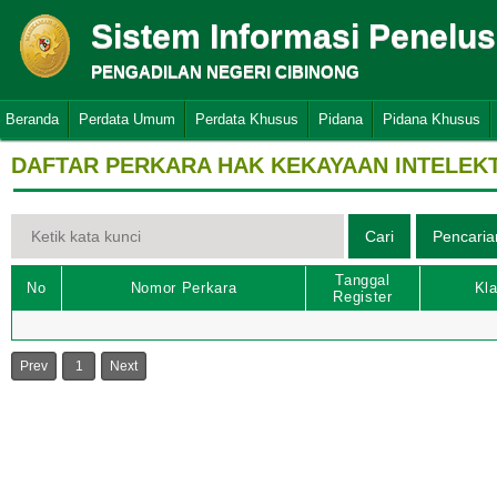
Sistem Informasi Penelu
PENGADILAN NEGERI CIBINONG
Beranda
Perdata Umum
Perdata Khusus
Pidana
Pidana Khusus
DAFTAR PERKARA HAK KEKAYAAN INTELEK
Tanggal
No
Nomor Perkara
Kla
Register
Prev
1
Next