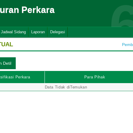
suran Perkara
Jadwal Sidang
Laporan
Delegasi
TUAL
Pemba
sifikasi Perkara
Para Pihak
Data Tidak diTemukan