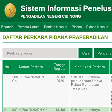
Sistem Informasi Penelu
PENGADILAN NEGERI CIBINONG
Beranda
Perdata Umum
Perdata Khusus
Pidana
Pidana Khusus
DAFTAR PERKARA PIDANA PRAPERADILAN
Tanggal
No
Nomor Perkara
Klasifikasi Perkara
Register
1
10/Pid.Pra/2026/PN
29 Jul
Sah atau tidaknya
Cbi
2026
pelaksanaan Upaya
Paksa Penetapan
Tersangka
2
9/Pid.Pra/2026/PN Cbi
14 Jul
Sah atau tidaknya