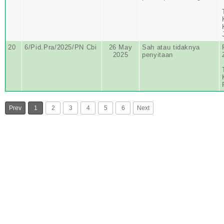
20
6/Pid.Pra/2025/PN Cbi
26 May
Sah atau tidaknya
2025
penyitaan
Prev
1
2
3
4
5
6
Next