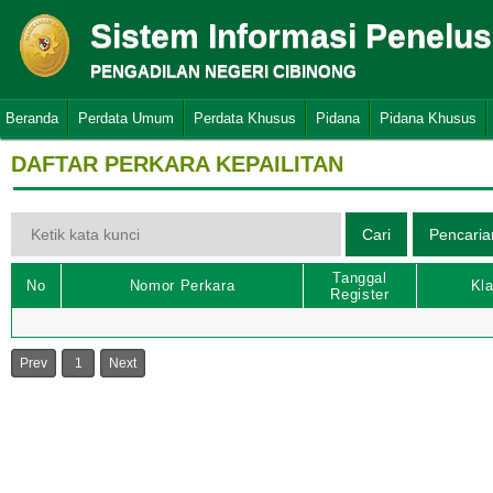
Sistem Informasi Penelu
PENGADILAN NEGERI CIBINONG
Beranda
Perdata Umum
Perdata Khusus
Pidana
Pidana Khusus
DAFTAR PERKARA KEPAILITAN
Tanggal
No
Nomor Perkara
Kla
Register
Prev
1
Next