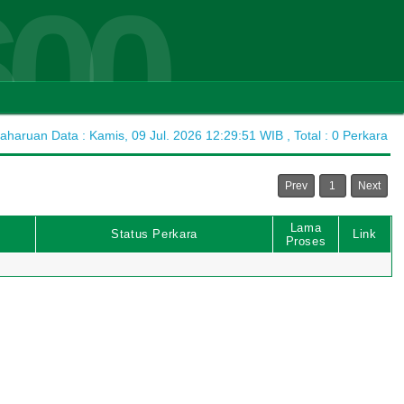
600
haruan Data : Kamis, 09 Jul. 2026 12:29:51 WIB , Total : 0 Perkara
Prev
1
Next
Lama
Status Perkara
Link
Proses