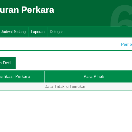
suran Perkara
Jadwal Sidang
Laporan
Delegasi
Pemba
sifikasi Perkara
Para Pihak
Data Tidak diTemukan