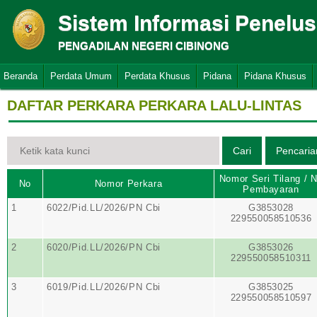
Sistem Informasi Penelu
PENGADILAN NEGERI CIBINONG
Beranda
Perdata Umum
Perdata Khusus
Pidana
Pidana Khusus
DAFTAR PERKARA PERKARA LALU-LINTAS
Nomor Seri Tilang / 
No
Nomor Perkara
Pembayaran
1
6022/Pid.LL/2026/PN Cbi
G3853028
229550058510536
2
6020/Pid.LL/2026/PN Cbi
G3853026
229550058510311
3
6019/Pid.LL/2026/PN Cbi
G3853025
229550058510597