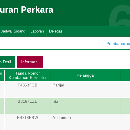
suran Perkara
Jadwal Sidang
Laporan
Delegasi
Pembaharuan 
No
Tanda Nomor
Pelanggar
Kendaraan Bermotor
F4853FGB
Parijal
B3167EZE
Ida
B4318EBW
Audiandra