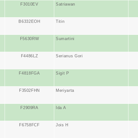
F3010EV
Satriawan
B6332EOH
Titin
F5630RW
Sumartini
F4486LZ
Serianus Gori
F4818FGA
Sigit P
F3502FHN
Meriyarta
F2909RA
Ida A
F6758FCF
Jois H