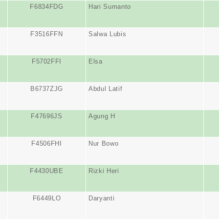
F6834FDG
Hari Sumanto
F3516FFN
Salwa Lubis
F5702FFI
Elsa
B6737ZJG
Abdul Latif
F47696JS
Agung H
F4506FHI
Nur Bowo
F4430UBE
Rizki Heri
F6449LO
Daryanti