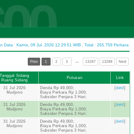
600
Data : Kamis, 09 Jul. 2026 12:29:51 WIB , Total : 265.759 Perkara
…
Prev
1
2
3
13287
13288
Next
Tanggal Sidang
Putusan
Link
Ruang Sidang
31 Jul 2026
Denda Rp 49,000;
[
detil
]
Mudjono
Biaya Perkara Rp 1,000;
Subsider Penjara 3 Hari;
31 Jul 2026
Denda Rp 49,000;
[
detil
]
Mudjono
Biaya Perkara Rp 1,000;
Subsider Penjara 3 Hari;
31 Jul 2026
Denda Rp 49,000;
[
detil
]
Mudjono
Biaya Perkara Rp 1,000;
Subsider Penjara 3 Hari;