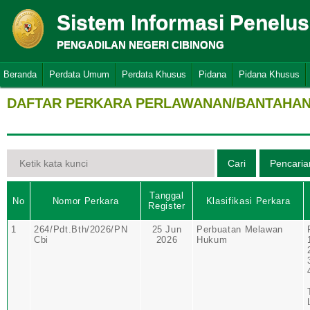
Sistem Informasi Penelu
PENGADILAN NEGERI CIBINONG
Beranda
Perdata Umum
Perdata Khusus
Pidana
Pidana Khusus
DAFTAR PERKARA PERLAWANAN/BANTAHAN 
Tanggal
No
Nomor Perkara
Klasifikasi Perkara
Register
1
264/Pdt.Bth/2026/PN
25 Jun
Perbuatan Melawan
Cbi
2026
Hukum