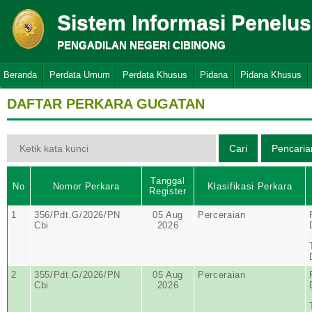
Sistem Informasi Penelu
PENGADILAN NEGERI CIBINONG
Beranda
Perdata Umum
Perdata Khusus
Pidana
Pidana Khusus
DAFTAR PERKARA GUGATAN
Tanggal
No
Nomor Perkara
Klasifikasi Perkara
Register
1
356/Pdt.G/2026/PN
05 Aug
Perceraian
Cbi
2026
2
355/Pdt.G/2026/PN
05 Aug
Perceraian
Cbi
2026