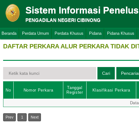
Sistem Informasi Penelu
PENGADILAN NEGERI CIBINONG
Beranda
Perdata Umum
Perdata Khusus
Pidana
Pidana Khusus
DAFTAR PERKARA ALUR PERKARA TIDAK D
Tanggal
No
Nomor Perkara
Klasifikasi Perkara
Register
Data
Prev
1
Next