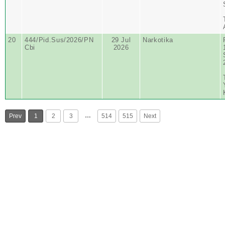
20
444/Pid.Sus/2026/PN
29 Jul
Narkotika
Cbi
2026
…
Prev
1
2
3
514
515
Next