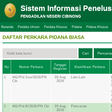
Sistem Informasi Penelu
PENGADILAN NEGERI CIBINONG
Beranda
Perdata Umum
Perdata Khusus
Pidana
Pidana Khusus
DAFTAR PERKARA PIDANA BIASA
Tanggal
No
Nomor Perkara
Klasifikasi Perkara
Register
1
462/Pid.Sus/2026/PN
05 Aug
Lain-Lain
Cbi
2026
2
461/Pid.B/2026/PN Cbi
05 Aug
Pencurian
2026