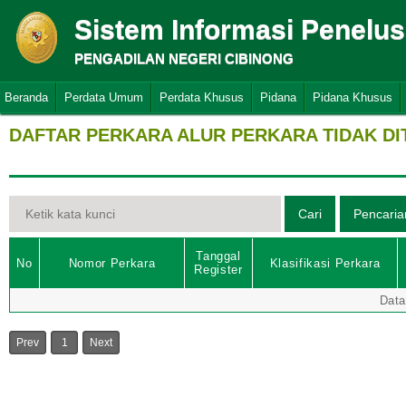
Sistem Informasi Penelu
PENGADILAN NEGERI CIBINONG
Beranda
Perdata Umum
Perdata Khusus
Pidana
Pidana Khusus
DAFTAR PERKARA ALUR PERKARA TIDAK D
Tanggal
No
Nomor Perkara
Klasifikasi Perkara
Register
Data
Prev
1
Next