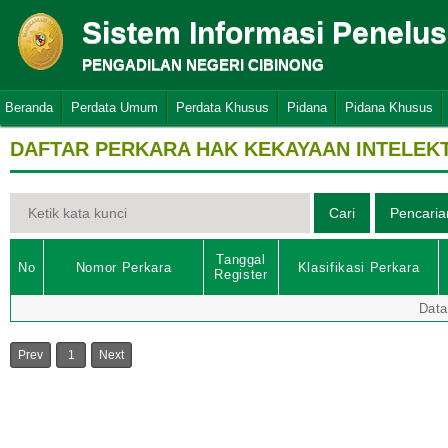
Sistem Informasi Penelu
PENGADILAN NEGERI CIBINONG
Beranda
Perdata Umum
Perdata Khusus
Pidana
Pidana Khusus
DAFTAR PERKARA HAK KEKAYAAN INTELEK
Tanggal
No
Nomor Perkara
Klasifikasi Perkara
Register
Data
Prev
1
Next