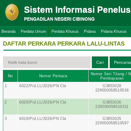
Sistem Informasi Penelu
PENGADILAN NEGERI CIBINONG
Beranda
Perdata Umum
Perdata Khusus
Pidana
Pidana Khusus
DAFTAR PERKARA PERKARA LALU-LINTAS
Nomor Seri Tilang / 
No
Nomor Perkara
Pembayaran
1
6022/Pid.LL/2026/PN Cbi
G3853028
229550058510536
2
6020/Pid.LL/2026/PN Cbi
G3853026
229550058510311
3
6019/Pid.LL/2026/PN Cbi
G3853025
229550058510597