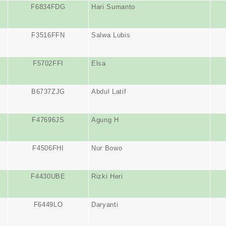
F6834FDG
Hari Sumanto
F3516FFN
Salwa Lubis
F5702FFI
Elsa
B6737ZJG
Abdul Latif
F47696JS
Agung H
F4506FHI
Nur Bowo
F4430UBE
Rizki Heri
F6449LO
Daryanti