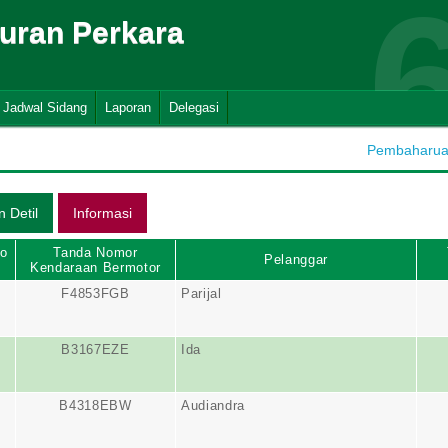
suran Perkara
Jadwal Sidang
Laporan
Delegasi
Pembaharuan 
No
Tanda Nomor
Pelanggar
Kendaraan Bermotor
F4853FGB
Parijal
B3167EZE
Ida
B4318EBW
Audiandra