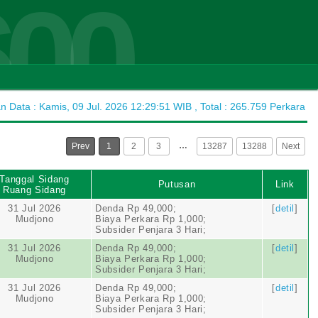
600
Data : Kamis, 09 Jul. 2026 12:29:51 WIB , Total : 265.759 Perkara
…
Prev
1
2
3
13287
13288
Next
Tanggal Sidang
Putusan
Link
Ruang Sidang
31 Jul 2026
Denda Rp 49,000;
[
detil
]
Mudjono
Biaya Perkara Rp 1,000;
Subsider Penjara 3 Hari;
31 Jul 2026
Denda Rp 49,000;
[
detil
]
Mudjono
Biaya Perkara Rp 1,000;
Subsider Penjara 3 Hari;
31 Jul 2026
Denda Rp 49,000;
[
detil
]
Mudjono
Biaya Perkara Rp 1,000;
Subsider Penjara 3 Hari;