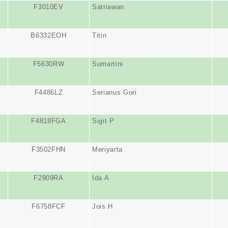
F3010EV
Satriawan
B6332EOH
Titin
F5630RW
Sumartini
F4486LZ
Serianus Gori
F4818FGA
Sigit P
F3502FHN
Meriyarta
F2909RA
Ida A
F6758FCF
Jois H