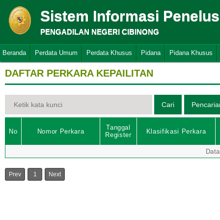
Sistem Informasi Penelu
PENGADILAN NEGERI CIBINONG
Beranda
Perdata Umum
Perdata Khusus
Pidana
Pidana Khusus
DAFTAR PERKARA KEPAILITAN
Tanggal
No
Nomor Perkara
Klasifikasi Perkara
Register
Data
Prev
1
Next