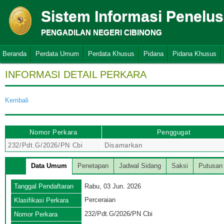
Sistem Informasi Penelu
PENGADILAN NEGERI CIBINONG
Beranda
Perdata Umum
Perdata Khusus
Pidana
Pidana Khusus
INFORMASI DETAIL PERKARA
Kembali
Nomor Perkara
Penggugat
232/Pdt.G/2026/PN Cbi
Disamarkan
Data Umum
Penetapan
Jadwal Sidang
Saksi
Putusan
Tanggal Pendaftaran
Rabu, 03 Jun. 2026
Perceraian
Klasifikasi Perkara
232/Pdt.G/2026/PN Cbi
Nomor Perkara