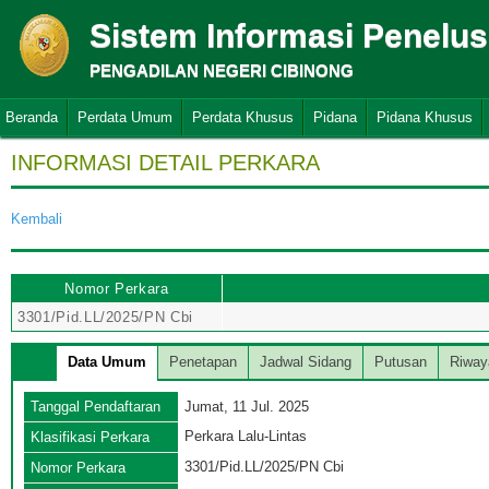
Sistem Informasi Penelu
PENGADILAN NEGERI CIBINONG
Beranda
Perdata Umum
Perdata Khusus
Pidana
Pidana Khusus
INFORMASI DETAIL PERKARA
Kembali
Nomor Perkara
3301/Pid.LL/2025/PN Cbi
Data Umum
Penetapan
Jadwal Sidang
Putusan
Riway
Tanggal Pendaftaran
Jumat, 11 Jul. 2025
Perkara Lalu-Lintas
Klasifikasi Perkara
3301/Pid.LL/2025/PN Cbi
Nomor Perkara