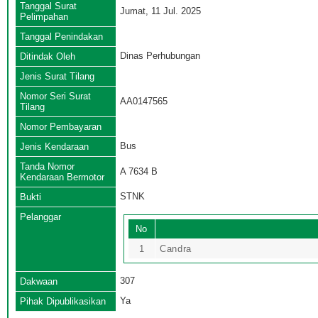
Tanggal Surat
Jumat, 11 Jul. 2025
Pelimpahan
Tanggal Penindakan
Dinas Perhubungan
Ditindak Oleh
Jenis Surat Tilang
Nomor Seri Surat
AA0147565
Tilang
Nomor Pembayaran
Bus
Jenis Kendaraan
Tanda Nomor
A 7634 B
Kendaraan Bermotor
STNK
Bukti
Pelanggar
No
1
Candra
307
Dakwaan
Ya
Pihak Dipublikasikan