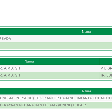
Nama
ERSADA
Nama
, A.MD, SH
PT. G
, A.MD, SH
IR. J
Nama
DONESIA (PERSERO) TBK. KANTOR CABANG JAKARTA CUT MEUT
KEKAYAAN NEGARA DAN LELANG (KPKNL) BOGOR