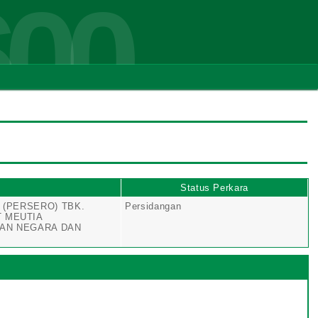
600
t
Status Perkara
 (PERSERO) TBK.
Persidangan
 MEUTIA
AAN NEGARA DAN