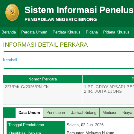
Sistem Informasi Penelu
PENGADILAN NEGERI CIBINONG
Beranda
Perdata Umum
Perdata Khusus
Pidana
Pidana Khusus
INFORMASI DETAIL PERKARA
Kembali
Nomor Perkara
P
227/Pdt.G/2026/PN Cbi
1.PT. GRIYA APSARI P
2.IR. JUITA DJONG
Data Umum
Penetapan
Jadwal Sidang
Mediasi
Biaya 
Tanggal Pendaftaran
Selasa, 02 Jun. 2026
Perbuatan Melawan Hukum
Klasifikasi Perkara