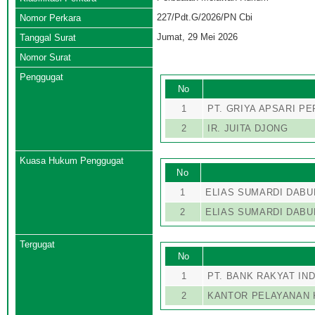
227/Pdt.G/2026/PN Cbi
Nomor Perkara
Jumat, 29 Mei 2026
Tanggal Surat
Nomor Surat
Penggugat
No
1
PT. GRIYA APSARI P
2
IR. JUITA DJONG
Kuasa Hukum Penggugat
No
1
ELIAS SUMARDI DABUR
2
ELIAS SUMARDI DABUR
Tergugat
No
1
PT. BANK RAKYAT IN
2
KANTOR PELAYANAN 