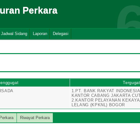
suran Perkara
Jadwal Sidang
Laporan
Delegasi
enggugat
Terguga
ERSADA
1.PT. BANK RAKYAT INDONESIA
KANTOR CABANG JAKARTA CUT
2.KANTOR PELAYANAN KEKAY
LELANG (KPKNL) BOGOR
Perkara
Riwayat Perkara