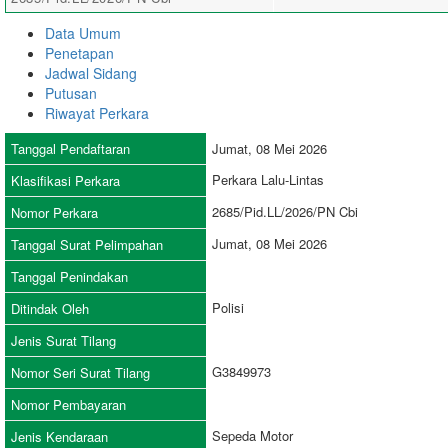
Data Umum
Penetapan
Jadwal Sidang
Putusan
Riwayat Perkara
Tanggal Pendaftaran
Jumat, 08 Mei 2026
Perkara Lalu-Lintas
Klasifikasi Perkara
2685/Pid.LL/2026/PN Cbi
Nomor Perkara
Jumat, 08 Mei 2026
Tanggal Surat Pelimpahan
Tanggal Penindakan
Polisi
Ditindak Oleh
Jenis Surat Tilang
G3849973
Nomor Seri Surat Tilang
Nomor Pembayaran
Sepeda Motor
Jenis Kendaraan