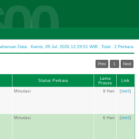
600
haruan Data : Kamis, 09 Jul. 2026 12:29:51 WIB , Total : 2 Perkara
Prev
1
Next
Lama
Status Perkara
Link
Proses
Minutasi
9 Hari
[
detil
]
Minutasi
6 Hari
[
detil
]