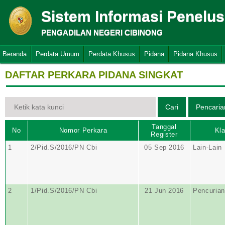
Sistem Informasi Penelu
PENGADILAN NEGERI CIBINONG
Beranda
Perdata Umum
Perdata Khusus
Pidana
Pidana Khusus
DAFTAR PERKARA PIDANA SINGKAT
Tanggal
No
Nomor Perkara
Kla
Register
1
2/Pid.S/2016/PN Cbi
05 Sep 2016
Lain-Lain
2
1/Pid.S/2016/PN Cbi
21 Jun 2016
Pencurian