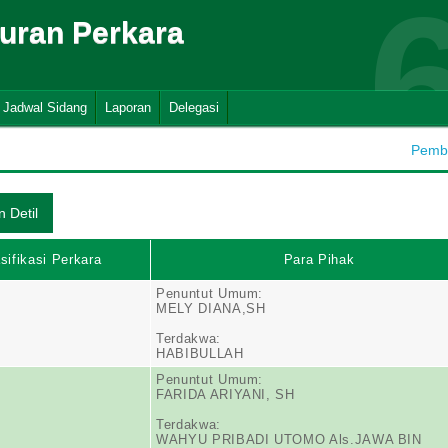
suran Perkara
Jadwal Sidang
Laporan
Delegasi
Pemba
sifikasi Perkara
Para Pihak
Penuntut Umum:
MELY DIANA,SH
Terdakwa:
HABIBULLAH
Penuntut Umum:
FARIDA ARIYANI, SH
Terdakwa:
WAHYU PRIBADI UTOMO Als.JAWA BIN